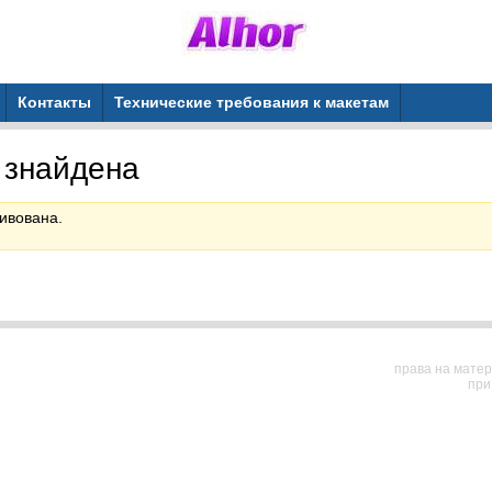
Контакты
Технические требования к макетам
 знайдена
ивована.
права на матер
при