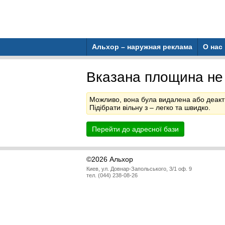
Альхор – наружная реклама
О нас
Вказана площина не
Можливо, вона була видалена або деакт
Підібрати вільну з
– легко та швидко.
Перейти до адресної бази
©2026 Альхор
Киев, ул. Довнар-Запольського, 3/1 оф. 9
тел. (044) 238-08-26