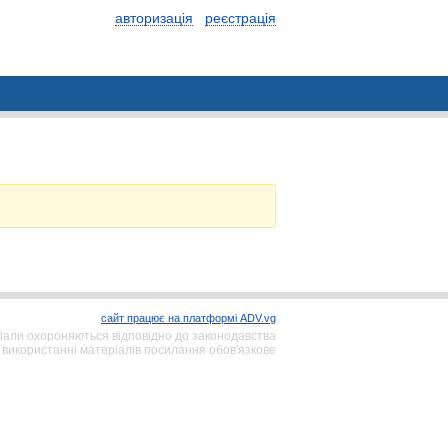
авторизація
реєстрація
сайт працює на платформі ADV.vg
іали охороняються відповідно до законодавства
 використанні матеріалів посилання обов'язкове