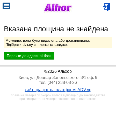
Вказана площина не знайдена
Можливо, вона була видалена або деактивована.
Підібрати вільну з
– легко та швидко.
Перейти до адресної бази
©2026 Альхор
Киев, ул. Довнар-Запольського, 3/1 оф. 9
тел. (044) 238-08-26
сайт працює на платформі ADV.vg
права на матеріали охороняються відповідно до законодавства
при використанні матеріалів посилання обов'язкове