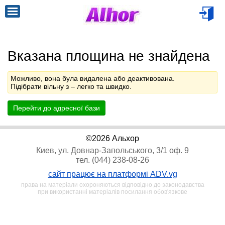
Вказана площина не знайдена
Можливо, вона була видалена або деактивована.
Підібрати вільну з
– легко та швидко.
Перейти до адресної бази
©2026 Альхор
Киев, ул. Довнар-Запольського, 3/1 оф. 9
тел. (044) 238-08-26
сайт працює на платформі ADV.vg
права на матеріали охороняються відповідно до законодавства
при використанні матеріалів посилання обов'язкове