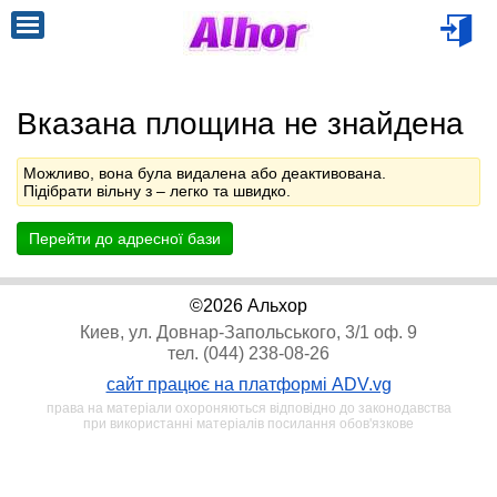
Вказана площина не знайдена
Можливо, вона була видалена або деактивована.
Підібрати вільну з
– легко та швидко.
Перейти до адресної бази
©2026 Альхор
Киев, ул. Довнар-Запольського, 3/1 оф. 9
тел. (044) 238-08-26
сайт працює на платформі ADV.vg
права на матеріали охороняються відповідно до законодавства
при використанні матеріалів посилання обов'язкове