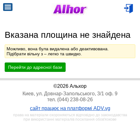
Вказана площина не знайдена
Можливо, вона була видалена або деактивована.
Підібрати вільну з
– легко та швидко.
Перейти до адресної бази
©2026 Альхор
Киев, ул. Довнар-Запольського, 3/1 оф. 9
тел. (044) 238-08-26
сайт працює на платформі ADV.vg
права на матеріали охороняються відповідно до законодавства
при використанні матеріалів посилання обов'язкове