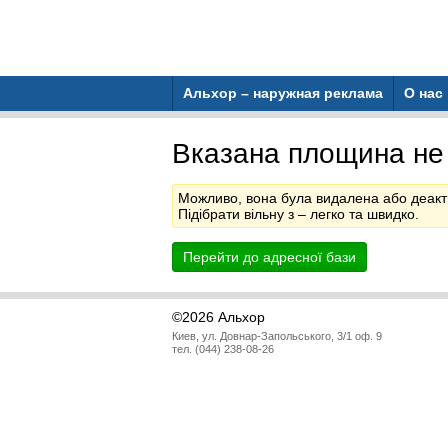
Альхор – наружная реклама
О нас
Вказана площина не
Можливо, вона була видалена або деакт
Підібрати вільну з
– легко та швидко.
Перейти до адресної бази
©2026 Альхор
Киев, ул. Довнар-Запольського, 3/1 оф. 9
тел. (044) 238-08-26