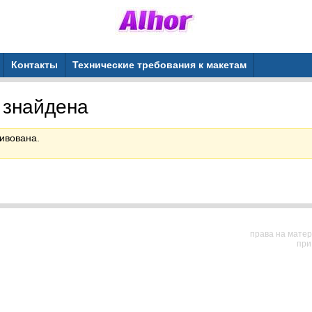
Контакты
Технические требования к макетам
 знайдена
ивована.
права на матер
при