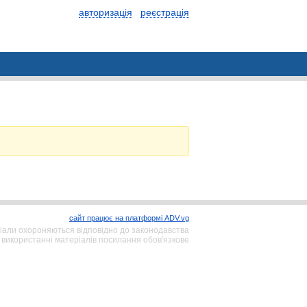
авторизація
реєстрація
сайт працює на платформі ADV.vg
іали охороняються відповідно до законодавства
 використанні матеріалів посилання обов'язкове