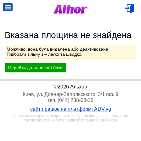
Вказана площина не знайдена
Можливо, вона була видалена або деактивована.
Підібрати вільну з
– легко та швидко.
Перейти до адресної бази
©2026 Альхор
Киев, ул. Довнар-Запольського, 3/1 оф. 9
тел. (044) 238-08-26
сайт працює на платформі ADV.vg
права на матеріали охороняються відповідно до законодавства
при використанні матеріалів посилання обов'язкове