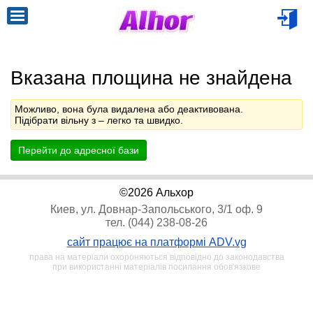
Вказана площина не знайдена
Можливо, вона була видалена або деактивована.
Підібрати вільну з
– легко та швидко.
Перейти до адресної бази
©2026 Альхор
Киев, ул. Довнар-Запольського, 3/1 оф. 9
тел. (044) 238-08-26
сайт працює на платформі ADV.vg
права на матеріали охороняються відповідно до законодавства
при використанні матеріалів посилання обов'язкове