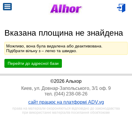
Вказана площина не знайдена
Можливо, вона була видалена або деактивована.
Підібрати вільну з
– легко та швидко.
Перейти до адресної бази
©2026 Альхор
Киев, ул. Довнар-Запольського, 3/1 оф. 9
тел. (044) 238-08-26
сайт працює на платформі ADV.vg
права на матеріали охороняються відповідно до законодавства
при використанні матеріалів посилання обов'язкове