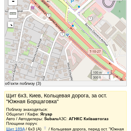
-
100 m
300 ft
об'єкти поблизу
(3)
Щит 6x3, Киев, Кольцевая дорога, за ост.
"Южная Борщаговка"
Поблизу знаходяться:
Общепит / Кафе:
Ягуар
Авто / Автодилеры:
Subaru
АЗС:
АГНКС Київавтогаз
Площини поруч:
Щит 189A
/ 6x3 (A)
/ Кольцевая дорога, перед ост. "Южная