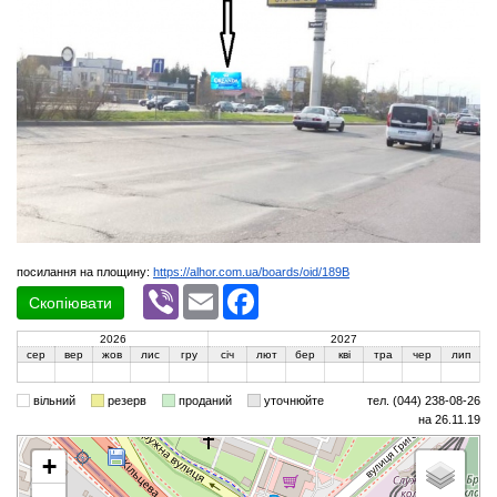
посилання на площину:
https://alhor.com.ua/boards/oid/189B
Viber
Email
Facebook
Скопіювати
2026
2027
сер
вер
жов
лис
гру
січ
лют
бер
кві
тра
чер
лип
вільний
резерв
проданий
уточнюйте
тел. (044) 238-08-26
на 26.11.19
+