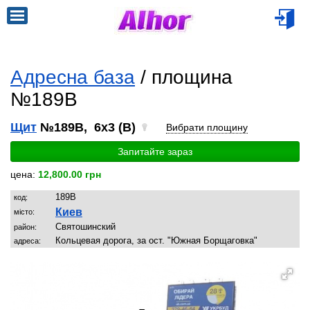
Адресна база
/ площина
№189B
Щит
№189B, 6x3 (B)
Вибрати площину
Запитайте зараз
цена:
12,800.00 грн
189B
код:
Киев
місто:
Святошинский
район:
Кольцевая дорога, за ост. "Южная Борщаговка"
адреса: