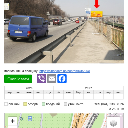
посилання на площину:
https://alhor.com.ua/boards/oid/225A
Viber
Email
Facebook
Скопіювати
2026
2027
сер
вер
жов
лис
гру
січ
лют
бер
кві
тра
чер
лип
вільний
резерв
проданий
уточнюйте
тел. (044) 238-08-26
на 26.11.19
+