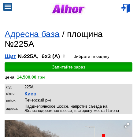
Адресна база
/ площина
№225A
Щит
№225A, 6x3 (A)
Вибрати площину
Запитайте зараз
цена:
14,500.00 грн
225A
код:
Киев
місто:
Печерский р-н
район:
Надднепрянское шоссе, напротив съезда на
адреса:
Железнодорожное шоссе, в сторону моста Патона