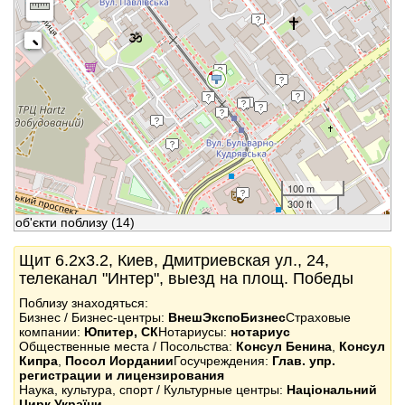
100 m
300 ft
об'єкти поблизу
(14)
Щит 6.2x3.2, Киев, Дмитриевская ул., 24,
телеканал "Интер", выезд на площ. Победы
Поблизу знаходяться:
Бизнес / Бизнес-центры:
ВнешЭкспоБизнес
Страховые
компании:
Юпитер, СК
Нотариусы:
нотариус
Общественные места / Посольства:
Консул Бенина
,
Консул
Кипра
,
Посол Иордании
Госучреждения:
Глав. упр.
регистрации и лицензирования
Наука, культура, спорт / Культурные центры:
Національний
Цирк України