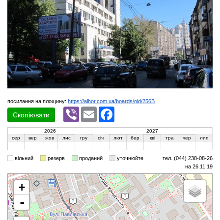
посилання на площину:
https://alhor.com.ua/boards/oid/256B
Viber
Email
Facebook
Скопіювати
2026
2027
сер
вер
жов
лис
гру
січ
лют
бер
кві
тра
чер
лип
вільний
резерв
проданий
уточнюйте
тел. (044) 238-08-26
на 26.11.19
+
-