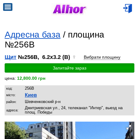
Адресна база
/ площина
№256B
Щит
№256B, 6.2x3.2 (B)
Вибрати площину
Запитайте зараз
цена:
12,800.00 грн
256B
код:
Киев
місто:
Шевченковский р-н
район:
Дмитриевская ул., 24, телеканал "Интер", выезд на
адреса:
площ. Победы