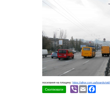
посилання на площину:
https://alhor.com.ua/boards/oi
Viber
Email
Faceboo
Скопіювати