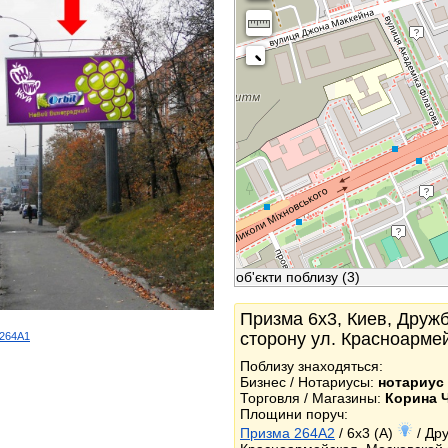
об'єкти поблизу
(3)
Призма 6x3, Киев, Дружб
сторону ул. Красноарме
d/264A1
k
Поблизу знаходяться:
Бизнес / Нотариусы:
нотариус
Торговля / Магазины:
Корина Ч
Площини поруч:
Призма 264A2
/ 6x3 (A)
/ Дру