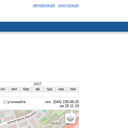
авторизація
реєстрація
2027
січ
лют
бер
кві
тра
чер
лип
уточнюйте
тел. (044) 238-08-26
на 26.11.19