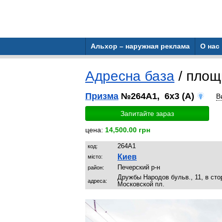
Альхор – наружная реклама
О нас
Адресна база
/ пло
Призма
№264A1, 6x3 (A)
В
Запитайте зараз
цена:
14,500.00 грн
264A1
код:
Киев
місто:
Печерский р-н
район:
Дружбы Народов бульв., 11, в сто
адреса:
Московской пл.