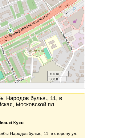
100 m
300 ft
ы Народов бульв., 11, в
йская, Московской пл.
еські Кухні
жбы Народов бульв., 11, в сторону ул.