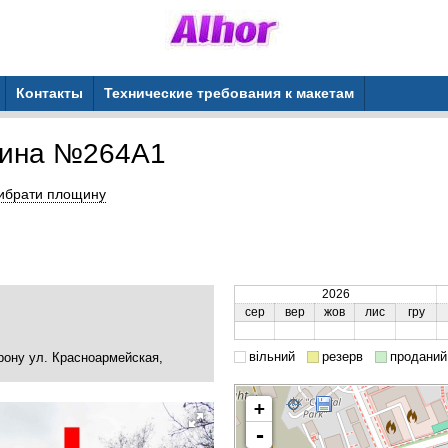
Контакты
Технические требования к макетам
щина №264A1
ибрати площину
2026
сер
вер
жов
лис
гру
вільний
резерв
проданий
рону ул. Красноармейская,
+
-