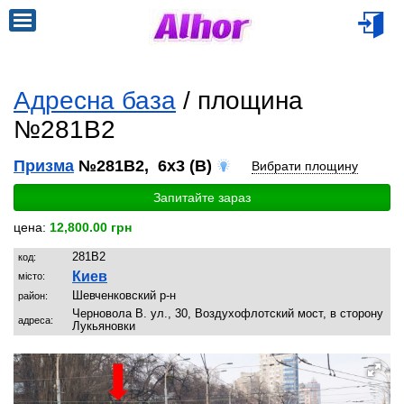
Адресна база
/ площина
№281B2
Призма
№281B2, 6x3 (B)
Вибрати площину
Запитайте зараз
цена:
12,800.00 грн
281B2
код:
Киев
місто:
Шевченковский р-н
район:
Черновола В. ул., 30, Воздухофлотский мост, в сторону
адреса:
Лукьяновки