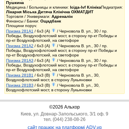
Пушкина
Медицина / Больницы и клиники:
Ісіда-Ivf Клініка
Педиатрия:
Лікарня Міська Дитяча Клінічна ОХМАТДИТ
Торговля / Универмаги:
Адреналін
Финансы / Банки:
Ощадбанк
Площини поруч:
Призма 281A1
/ 6x3 (A)
/ Черновола В. ул., 30 / пр.
Победы, Воздухофлотский мост, в сторону пр-кт Победы и
пр-кт Воздухофлотский, на светофоре
Призма 281A2
/ 6x3 (A)
/ Черновола В. ул., 30 / пр.
Победы, Воздухофлотский мост, в сторону пр-кт Победы и
пр-кт Воздухофлотский, на светофоре
Призма 281A3
/ 6x3 (A)
/ Черновола В. ул., 30 / пр.
Победы, Воздухофлотский мост, в сторону пр-кт Победы и
пр-кт Воздухофлотский, на светофоре
Призма 281B1
/ 6x3 (B)
/ Черновола В. ул., 30,
Воздухофлотский мост, в сторону Лукьяновки
Призма 281B3
/ 6x3 (B)
/ Черновола В. ул., 30,
Воздухофлотский мост, в сторону Лукьяновки
©2026 Альхор
Киев, ул. Довнар-Запольського, 3/1 оф. 9
тел. (044) 238-08-26
сайт працює на платформі ADV.vg