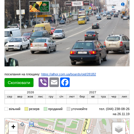
посилання на площину:
https://alhor.com.ua/boards/oid/281B2
Viber
Email
Facebook
Скопіювати
2026
2027
сер
вер
жов
лис
гру
січ
лют
бер
кві
тра
чер
лип
вільний
резерв
проданий
уточнюйте
тел. (044) 238-08-26
на 26.11.19
+