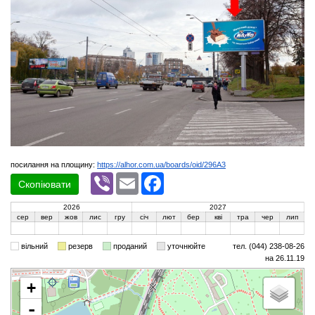
посилання на площину:
https://alhor.com.ua/boards/oid/296A3
Viber
Email
Facebook
Скопіювати
2026
2027
сер
вер
жов
лис
гру
січ
лют
бер
кві
тра
чер
лип
вільний
резерв
проданий
уточнюйте
тел. (044) 238-08-26
на 26.11.19
+
-