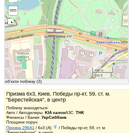
100 m
300 ft
об'єкти поблизу
(3)
Призма 6x3, Киев, Победы пр-кт, 59, ст. м.
"Берестейская", в центр
Поблизу знаходяться:
Авто / Автодилеры:
KIA салон
АЗС:
ТНК
Финансы / Банки:
УкрСиббанк
Площини поруч:
Призма 296A1
/ 6x3 (A)
/ Победы пр-кт, 59, ст. м.
"Берестейская", в центр