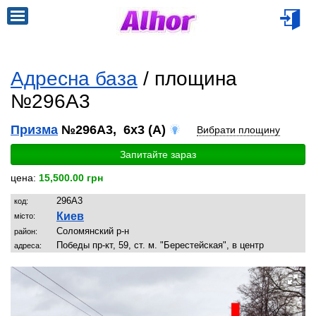
Адресна база
/ площина
№296A3
Призма
№296A3, 6x3 (A)
Вибрати площину
Запитайте зараз
цена:
15,500.00 грн
296A3
код:
Киев
місто:
Соломянский р-н
район:
Победы пр-кт, 59, ст. м. "Берестейская", в центр
адреса: