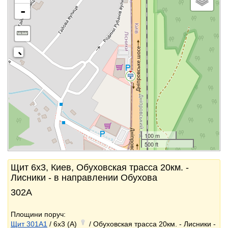
-
100 m
500 ft
Щит 6x3, Киев, Обуховская трасса 20км. -
Лисники - в направлении Обухова
302А
Площини поруч:
Щит 301A1
/ 6x3 (A)
/ Обуховская трасса 20км. - Лисники -