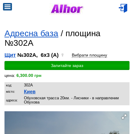
Адресна база
/ площина
№302A
Щит
№302A, 6x3 (A)
Вибрати площину
Запитайте зараз
цена:
6,300.00 грн
302A
код:
Киев
місто:
Обуховская трасса 20км. - Лисники - в направлении
адреса:
Обухова