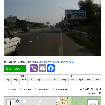
посилання на площину:
https://alhor.com.ua/boards/oid/302A
Viber
Email
Facebook
Скопіювати
2026
2027
сер
вер
жов
лис
гру
січ
лют
бер
кві
тра
чер
лип
вільний
резерв
проданий
уточнюйте
тел. (044) 238-08-26
на 26.11.19
+