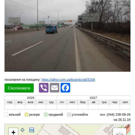
посилання на площину:
https://alhor.com.ua/boards/oid/316A
Viber
Email
Facebook
Скопіювати
2026
2027
сер
вер
жов
лис
гру
січ
лют
бер
кві
тра
чер
лип
вільний
резерв
проданий
уточнюйте
тел. (044) 238-08-26
на 26.11.19
+