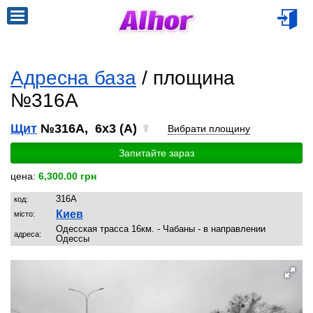
Адресна база
/ площина
№316A
Щит
№316A, 6x3 (A)
Вибрати площину
Запитайте зараз
цена:
6,300.00 грн
316A
код:
Киев
місто:
Одесская трасса 16км. - Чабаны - в направлении
адреса:
Одессы