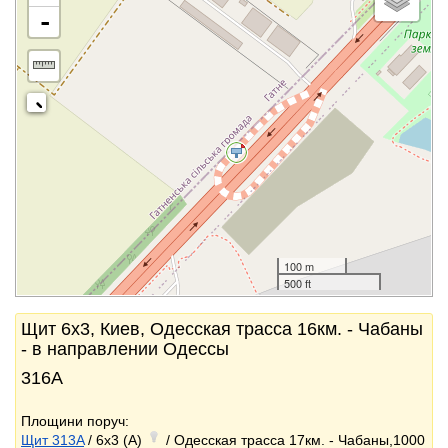
-
100 m
500 ft
Щит 6x3, Киев, Одесская трасса 16км. - Чабаны
- в направлении Одессы
316А
Площини поруч:
Щит 313A
/ 6x3 (A)
/ Одесская трасса 17км. - Чабаны,1000