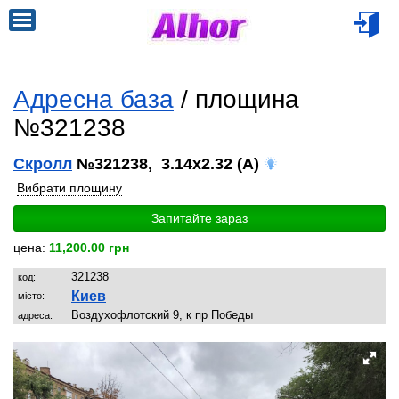
Адресна база
/ площина
№321238
Скролл
№321238, 3.14x2.32 (A)
Вибрати площину
Запитайте зараз
цена:
11,200.00 грн
321238
код:
Киев
місто:
Воздухофлотский 9, к пр Победы
адреса: