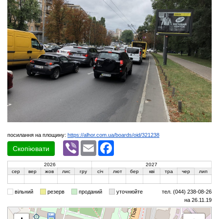
посилання на площину:
https://alhor.com.ua/boards/oid/321238
Viber
Email
Facebook
Скопіювати
2026
2027
сер
вер
жов
лис
гру
січ
лют
бер
кві
тра
чер
лип
вільний
резерв
проданий
уточнюйте
тел. (044) 238-08-26
на 26.11.19