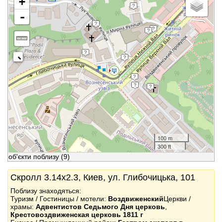
+
-
100 m
300 ft
об'єкти поблизу
(9)
Скролл 3.14x2.3, Киев, ул. Глибочицька, 101
Поблизу знаходяться:
Туризм / Гостиницы / мотели:
Воздвиженский
Церкви /
храмы:
Адвентистов Седьмого Дня церковь
,
Крестовоздвиженская церковь 1811 г