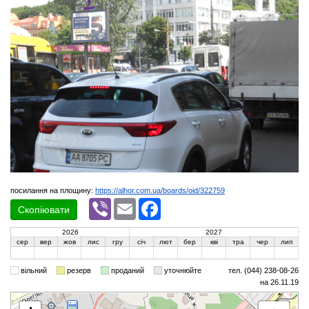
посилання на площину:
https://alhor.com.ua/boards/oid/322759
Viber
Email
Facebook
Скопіювати
2026
2027
сер
вер
жов
лис
гру
січ
лют
бер
кві
тра
чер
лип
вільний
резерв
проданий
уточнюйте
тел. (044) 238-08-26
на 26.11.19