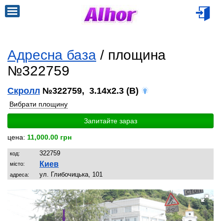
Адресна база
/ площина
№322759
Скролл
№322759, 3.14x2.3 (B)
Вибрати площину
Запитайте зараз
цена:
11,000.00 грн
322759
код:
Киев
місто:
ул. Глибочицька, 101
адреса: