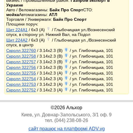
Бизнес / Промышленный район:
Газпром экспорт в
Украине
Авто / Веломагазины:
Байк Про Спорт
СТО:
мойка
Автомагазины:
АТЛ
Торговля / Универмаги:
Байк Про Спорт
Площини поруч:
Щит 224A1
/ 6x3 (A)
/ Глыбочицкая ул./Вознесенский
спуск, в сторону ул. Нижний Вал, на Подол
Щит 224A2
/ 6x3 (A)
/ Глыбочицкая ул.,/Вознесенский
спуск, в центр
Скролл 322760
/ 3.14x2.3 (B)
/ ул. Глибочицька, 101
Скролл 322758
/ 3.14x2.3 (B)
/ ул. Глибочицька, 101
Скролл 322757
/ 3.14x2.3 (B)
/ ул. Глибочицька, 101
Скролл 322756
/ 3.14x2.3 (B)
/ ул. Глибочицька, 101
Скролл 322755
/ 3.14x2.3 (A)
/ ул. Глибочицька, 101
Скролл 322754
/ 3.14x2.3 (A)
/ ул. Глибочицька, 101
Скролл 322753
/ 3.14x2.3 (A)
/ ул. Глибочицька, 101
Скролл 322752
/ 3.14x2.3 (A)
/ ул. Глибочицька, 101
©2026 Альхор
Киев, ул. Довнар-Запольського, 3/1 оф. 9
тел. (044) 238-08-26
сайт працює на платформі ADV.vg