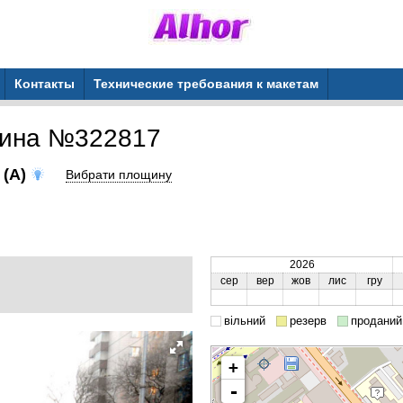
Контакты
Технические требования к макетам
щина №322817
 (A)
Вибрати площину
2026
сер
вер
жов
лис
гру
вільний
резерв
проданий
+
-