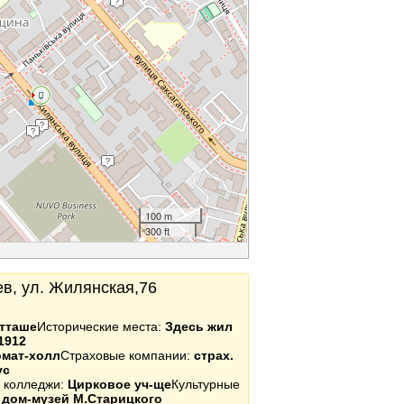
100 m
300 ft
иев, ул. Жилянская,76
тташе
Исторические места:
Здесь жил
1912
мат-холл
Страховые компании:
страх.
ус
и колледжи:
Цирковое уч-ще
Культурные
:
дом-музей М.Старицкого