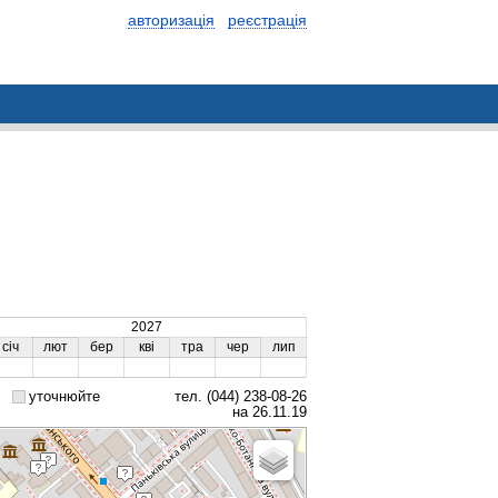
авторизація
реєстрація
2027
січ
лют
бер
кві
тра
чер
лип
уточнюйте
тел. (044) 238-08-26
на 26.11.19