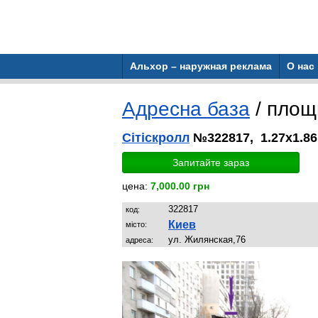
Альхор – наружная реклама
О нас
Адресна база
/ пло
Сітіскролл
№322817, 1.27x1.86
Запитайте зараз
цена:
7,000.00 грн
322817
код:
Киев
місто:
ул. Жилянская,76
адреса: