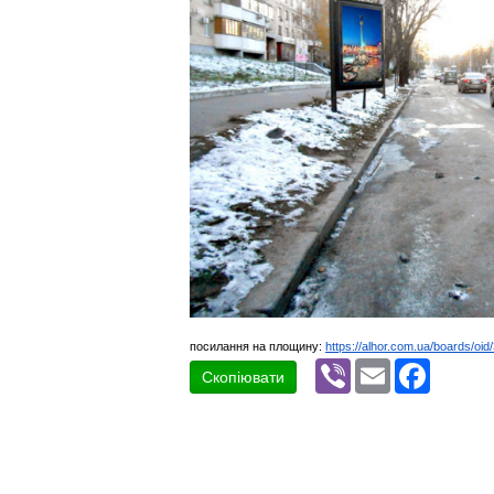
посилання на площину:
https://alhor.com.ua/boards/oi
Viber
Email
Faceboo
Скопіювати