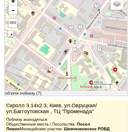
+
-
100 m
300 ft
об'єкти поблизу
(7)
Скролл 3.14x2.3, Киев, ул.Овруцкая/
ул.Баггоутовская , ТЦ "Променада"
Поблизу знаходяться:
Общественные места / Посольства:
Посол
Ливии
Милицейские участки:
Шевченковское РОВД