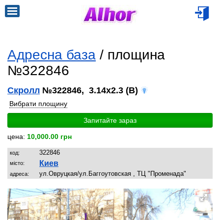
Адресна база
/ площина
№322846
Скролл
№322846, 3.14x2.3 (B)
Вибрати площину
Запитайте зараз
цена:
10,000.00 грн
322846
код:
Киев
місто:
ул.Овруцкая/ул.Баггоутовская , ТЦ "Променада"
адреса: