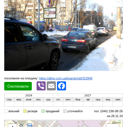
посилання на площину:
https://alhor.com.ua/boards/oid/322846
Viber
Email
Facebook
Скопіювати
2026
2027
сер
вер
жов
лис
гру
січ
лют
бер
кві
тра
чер
лип
вільний
резерв
проданий
уточнюйте
тел. (044) 238-08-26
на 26.11.19