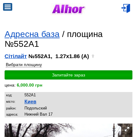
Адресна база
/ площина
№552A1
Сітілайт
№552A1, 1.27x1.86 (A)
Вибрати площину
Запитайте зараз
цена:
6,000.00 грн
552A1
код:
Киев
місто:
Подольский
район:
Нижний Вал 17
адреса: