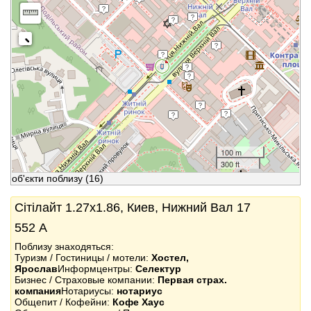
100 m
300 ft
об'єкти поблизу
(16)
Сітілайт 1.27x1.86, Киев, Нижний Вал 17
552 А
Поблизу знаходяться:
Туризм / Гостиницы / мотели:
Хостел,
Ярослав
Информцентры:
Селектур
Бизнес / Страховые компании:
Первая страх.
компания
Нотариусы:
нотариус
Общепит / Кофейни:
Кофе Хаус