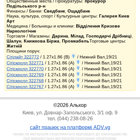
Общественные места / Прокуратуры:
прокурор
Подільського р-н
Финансы / Банки:
Сведбанк
,
Ощадбанк
Наука, культура, спорт / Культурные центры:
Галерея Киев
Арт
Медицина / Больницы и клиники:
Відділення Кризове
Наркологічне
Торговля / Магазины:
Дарина
,
Мілад
,
Господарчі Дрібниці
,
Шалун
,
Книжкова Біржа
,
Промкабель
Торговые центры:
Житній
Площини поруч:
Сітілайт 322772
/ 1.27x1.86 (B)
/ Нижний Вал,19/21
Сітіскролл 322771
/ 1.27x1.86 (A)
/ Нижний Вал,19/21
Сітіскролл 322770
/ 1.27x1.86 (A)
/ Нижний Вал,19/21
Сітіскролл 322769
/ 1.27x1.86 (A)
/ Нижний Вал,19/21
Сітіскролл 322768
/ 1.27x1.86 (A)
/ Нижний Вал,19/21
Сітіскролл 322767
/ 1.27x1.86 (A)
/ Нижний Вал,19/21
©2026 Альхор
Киев, ул. Довнар-Запольського, 3/1 оф. 9
тел. (044) 238-08-26
сайт працює на платформі ADV.vg
права на матеріали охороняються відповідно до законодавства
при використанні матеріалів посилання обов'язкове