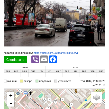
посилання на площину:
https://alhor.com.ua/boards/oid/552A1
Viber
Email
Facebook
Скопіювати
2026
2027
сер
вер
жов
лис
гру
січ
лют
бер
кві
тра
чер
лип
вільний
резерв
проданий
уточнюйте
тел. (044) 238-08-26
на 26.11.19
+
-