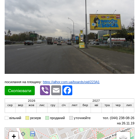
посилання на площину:
https://alhor.com.ua/boards/oid/223A1
Viber
Email
Facebook
Скопіювати
2026
2027
сер
вер
жов
лис
гру
січ
лют
бер
кві
тра
чер
лип
вільний
резерв
проданий
уточнюйте
тел. (044) 238-08-26
на 26.11.19
+