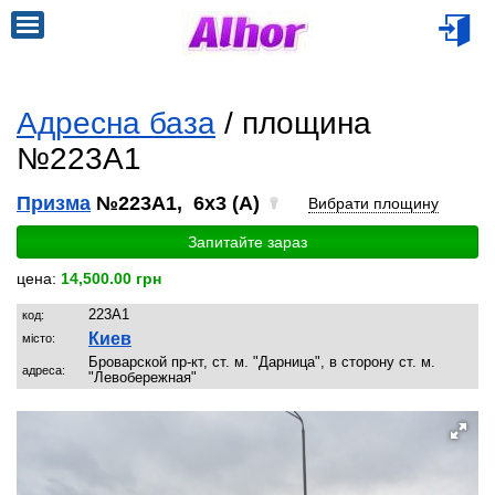
Адресна база
/ площина
№223A1
Призма
№223A1, 6x3 (A)
Вибрати площину
Запитайте зараз
цена:
14,500.00 грн
223A1
код:
Киев
місто:
Броварской пр-кт, ст. м. "Дарница", в сторону ст. м.
адреса:
"Левобережная"