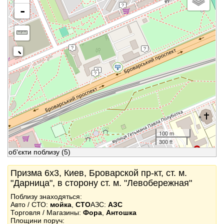
-
100 m
300 ft
об'єкти поблизу
(5)
Призма 6x3, Киев, Броварской пр-кт, ст. м.
"Дарница", в сторону ст. м. "Левобережная"
Поблизу знаходяться:
Авто / СТО:
мойка
,
СТО
АЗС:
АЗС
Торговля / Магазины:
Фора
,
Антошка
Площини поруч: