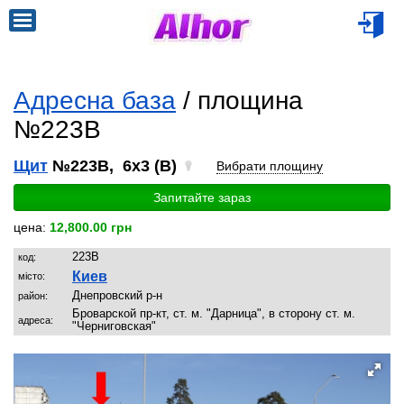
Адресна база
/ площина
№223B
Щит
№223B, 6x3 (B)
Вибрати площину
Запитайте зараз
цена:
12,800.00 грн
223B
код:
Киев
місто:
Днепровский р-н
район:
Броварской пр-кт, ст. м. "Дарница", в сторону ст. м.
адреса:
"Черниговская"