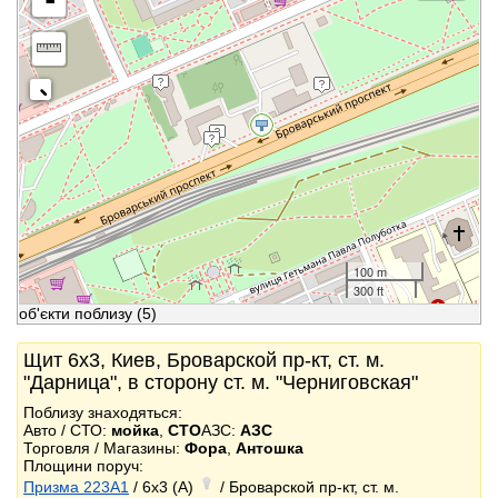
-
100 m
300 ft
об'єкти поблизу
(5)
Щит 6x3, Киев, Броварской пр-кт, ст. м.
"Дарница", в сторону ст. м. "Черниговская"
Поблизу знаходяться:
Авто / СТО:
мойка
,
СТО
АЗС:
АЗС
Торговля / Магазины:
Фора
,
Антошка
Площини поруч:
Призма 223A1
/ 6x3 (A)
/ Броварской пр-кт, ст. м.