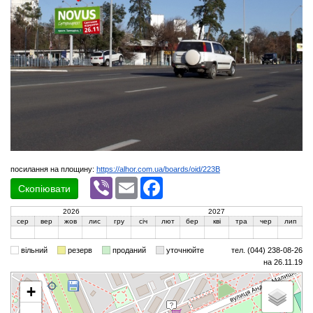
посилання на площину:
https://alhor.com.ua/boards/oid/223B
Viber
Email
Facebook
Скопіювати
2026
2027
сер
вер
жов
лис
гру
січ
лют
бер
кві
тра
чер
лип
вільний
резерв
проданий
уточнюйте
тел. (044) 238-08-26
на 26.11.19
+