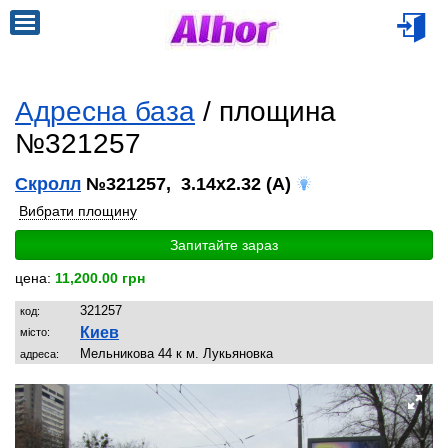
Адресна база
/ площина
№321257
Скролл
№321257, 3.14x2.32 (A)
Вибрати площину
Запитайте зараз
цена:
11,200.00 грн
321257
код:
Киев
місто:
Мельникова 44 к м. Лукьяновка
адреса: