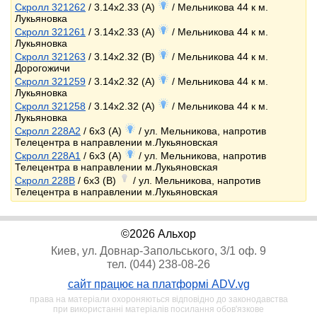
Скролл 321262
/ 3.14x2.33 (A)
/ Мельникова 44 к м.
Лукьяновка
Скролл 321261
/ 3.14x2.33 (A)
/ Мельникова 44 к м.
Лукьяновка
Скролл 321263
/ 3.14x2.32 (B)
/ Мельникова 44 к м.
Дорогожичи
Скролл 321259
/ 3.14x2.32 (A)
/ Мельникова 44 к м.
Лукьяновка
Скролл 321258
/ 3.14x2.32 (A)
/ Мельникова 44 к м.
Лукьяновка
Скролл 228A2
/ 6x3 (A)
/ ул. Мельникова, напротив
Телецентра в направлении м.Лукьяновская
Скролл 228А1
/ 6x3 (A)
/ ул. Мельникова, напротив
Телецентра в направлении м.Лукьяновская
Скролл 228B
/ 6x3 (B)
/ ул. Мельникова, напротив
Телецентра в направлении м.Лукьяновская
©2026 Альхор
Киев, ул. Довнар-Запольського, 3/1 оф. 9
тел. (044) 238-08-26
сайт працює на платформі ADV.vg
права на матеріали охороняються відповідно до законодавства
при використанні матеріалів посилання обов'язкове