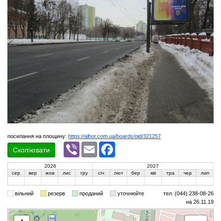
посилання на площину:
https://alhor.com.ua/boards/oid/321257
Viber
Email
Facebook
Скопіювати
2026
2027
сер
вер
жов
лис
гру
січ
лют
бер
кві
тра
чер
лип
вільний
резерв
проданий
уточнюйте
тел. (044) 238-08-26
на 26.11.19