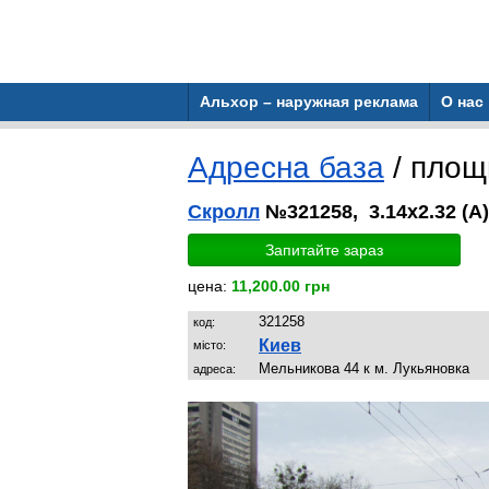
Альхор – наружная реклама
О нас
Адресна база
/ пло
Скролл
№321258, 3.14x2.32 (A
Запитайте зараз
цена:
11,200.00 грн
321258
код:
Киев
місто:
Мельникова 44 к м. Лукьяновка
адреса: