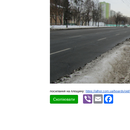
посилання на площину:
https://alhor.com.ua/boards/oi
Viber
Email
Faceboo
Скопіювати