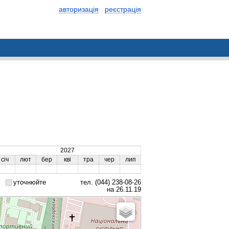
авторизація
реєстрація
2027
січ
лют
бер
кві
тра
чер
лип
уточнюйте
тел. (044) 238-08-26
на 26.11.19