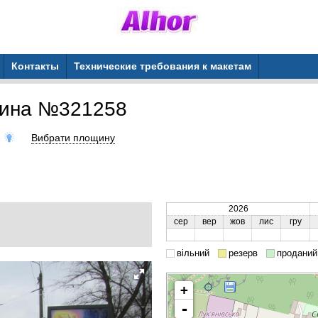
Контакты
Технические требования к макетам
щина №321258
)
Вибрати площину
2026
сер
вер
жов
лис
гру
вільний
резерв
проданий
+
-