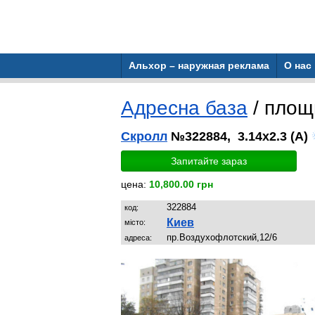
Альхор – наружная реклама
О нас
Адресна база
/ пло
Скролл
№322884, 3.14x2.3 (A)
Запитайте зараз
цена:
10,800.00 грн
322884
код:
Киев
місто:
пр.Воздухофлотский,12/6
адреса: