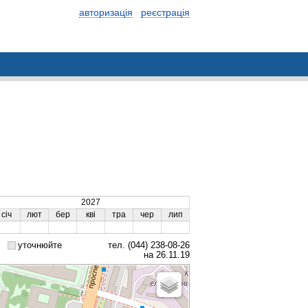
авторизація
реєстрація
2027
січ
лют
бер
кві
тра
чер
лип
уточнюйте
тел. (044) 238-08-26
на 26.11.19