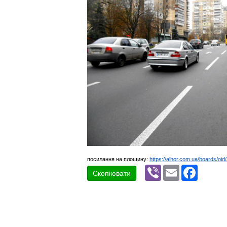
посилання на площину:
https://alhor.com.ua/boards/oi
Viber
Email
Faceboo
Скопіювати