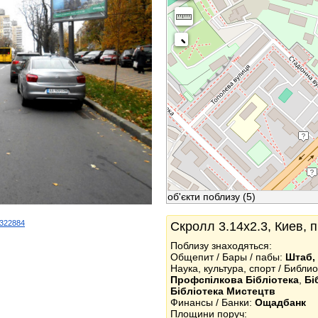
об'єкти поблизу
(5)
d/322884
Скролл 3.14x2.3, Киев, 
k
Поблизу знаходяться:
Общепит / Бары / пабы:
Штаб,
Наука, культура, спорт / Библи
Профспілкова Бібліотека
,
Бі
Бібліотека Мистецтв
Финансы / Банки:
Ощадбанк
Площини поруч: