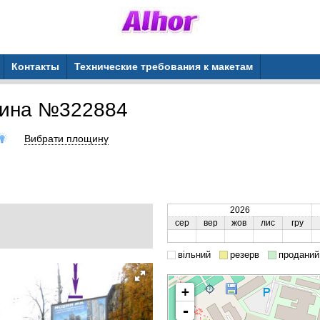
Контакты
Технические требования к макетам
щина №322884
Вибрати площину
2026
сер
вер
жов
лис
гру
вільний
резерв
проданий
+
-