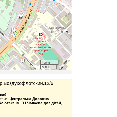
100 m
300 ft
пр.Воздухофлотский,12/6
 паб
отеки:
Центральна Дорожна
бліотека Ім. В.і.Чапаєва для дітей
,